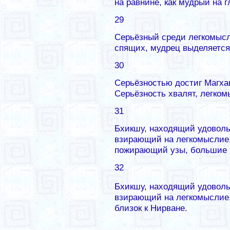
на равнине, как мудрый на г
29
Серьёзный среди легкомыс
спящих, мудрец выделяется,
30
Серьёзностью достиг Магхав
Серьёзность хвалят, легком
31
Бхикшу, находящий удоволь
взирающий на легкомыслие, 
пожирающий узы, большие 
32
Бхикшу, находящий удоволь
взирающий на легкомыслие,
близок к Нирване.