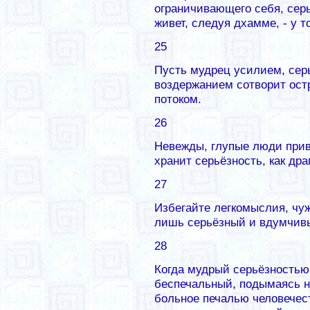
ограничивающего себя, серьё
живет, следуя дхамме, - у т
25
Пусть мудрец усилием, сер
воздержанием сотворит ост
потоком.
26
Невежды, глупые люди при
хранит серьёзность, как др
27
Избегайте легкомыслия, чу
лишь серьёзный и вдумчивы
28
Когда мудрый серьёзностью 
беспечальный, подымаясь н
больное печалью человечест