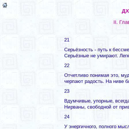
Д
II. Гл
21
Серьёзность - путь к бессм
Серьёзные не умирают. Лег
22
Отчетливо понимая это, муд
черпают радость. На ниве б
23
Вдумчивые, упорные, всегда
Нирваны, свободной от при
24
У энергичного, полного мы